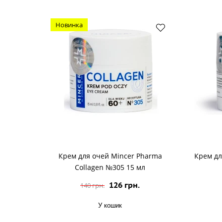
Новинка
Крем для очей Mincer Pharma
Крем дл
Collagen №305 15 мл
126 грн.
140 грн.
У кошик