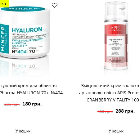
нка
ягуючий крем для обличчя
Зміцнюючий крем з клюкв
 Pharma HYALURON 70+, №404
аргановою олією APIS Profe
CRANBERRY VITALITY 100
180 грн.
235 грн.
288 грн.
360 грн.
У кошик
У кошик