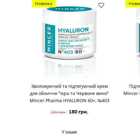
Новинка
Нови
Зволожуючий та підтягуючий крем
Підт
для обличчя "Ікра та Червоне вино"
Mincer
Mincer Pharma HYALURON 60+, №403
180 грн.
235 грн.
У кошик