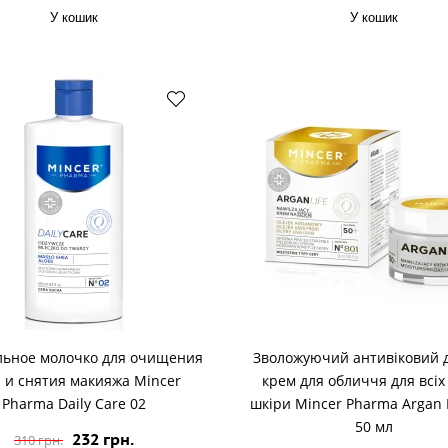
У кошик
У кошик
льное молочко для очищения
Зволожуючий антивіковий 
 и снятия макияжа Mincer
крем для обличчя для всіх
Pharma Daily Care 02
шкіри Mincer Pharma Argan L
50 мл
232 грн.
310 грн.