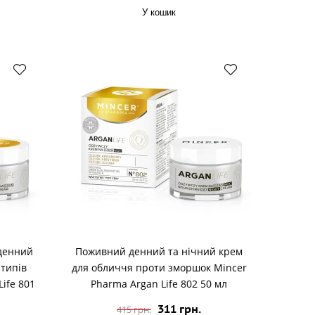
У кошик
денний
Поживний денний та нічний крем
 типів
для обличчя проти зморшок Mincer
ife 801
Pharma Argan Life 802 50 мл
311 грн.
415 грн.