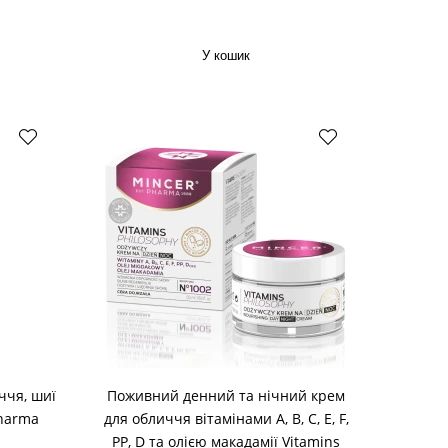
У кошик
ччя, шиї
Поживний денний та нічний крем
Pharma
для обличчя вітамінами A, B, C, E, F,
PP, D та олією макадамії Vitamins