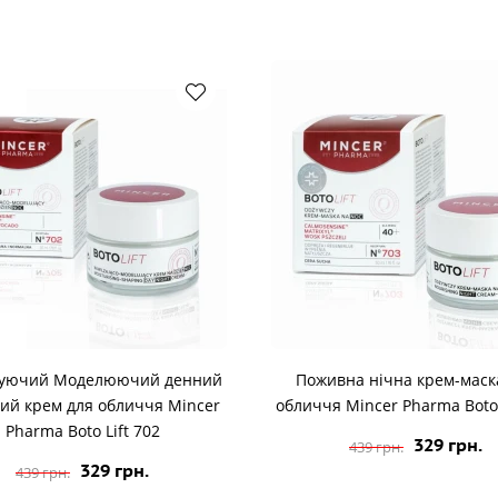
жуючий Моделюючий денний
Поживна нічна крем-маск
ний крем для обличчя Mincer
обличчя Mincer Pharma Boto 
Pharma Boto Lift 702
329 грн.
439 грн.
329 грн.
439 грн.