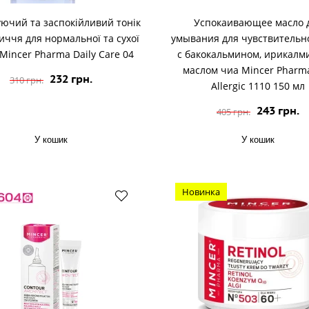
ючий та заспокійливий тонік
Успокаивающее масло 
иччя для нормальної та сухої
умывания для чувствительн
Mincer Pharma Daily Care 04
с бакокальмином, ирикалм
маслом чиа Mincer Pharma
232 грн.
310 грн.
Allergic 1110 150 мл
243 грн.
405 грн.
У кошик
У кошик
Новинка