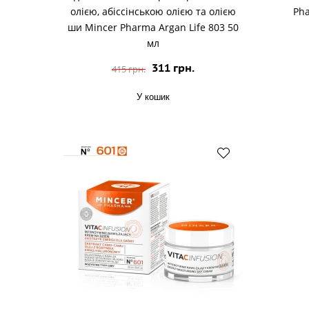
олією, абіссінською олією та олією
Pha
ши Mincer Pharma Argan Life 803 50
мл
311 грн.
415 грн.
У кошик