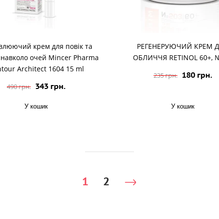
влюючий крем для повік та
РЕГЕНЕРУЮЧИЙ КРЕМ 
 навколо очей Mincer Pharma
ОБЛИЧЧЯ RETINOL 60+, 
tour Architect 1604 15 ml
180 грн.
235 грн.
343 грн.
490 грн.
У кошик
У кошик
1
2