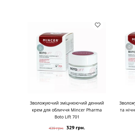
Зволожуючий зміцнюючий денний
Зволо
крем для обличчя Mincer Pharma
та ніч
Boto Lift 701
329 грн.
439 грн.