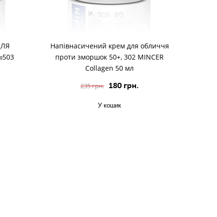
ДЛЯ
Напівнасичений крем для обличчя
№503
проти зморшок 50+, 302 MINCER
Collagen 50 мл
180 грн.
235 грн.
У кошик