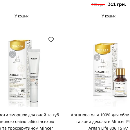
311 грн.
415 грн.
У кошик
У кошик
оти зморшок для очей та губ
Арганова олія 100% для обли
ановою олією, абіссінською
та зони декольте Mincer 
ю та троксерутином Mincer
Argan Life 806 15 мл