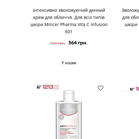
Інтенсивно зволожуючий денний
Зволожу
крем для обличчя. Для всіх типів
для обл
шкіри Mincer Pharma Vita C Infusion
шкіри 
601
364 грн.
520 грн.
У кошик