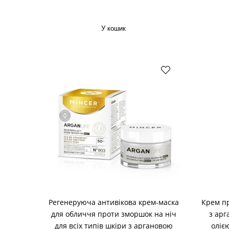
У кошик
Регенеруюча антивікова крем-маска
Крем пр
для обличчя проти зморшок на ніч
з арг
для всіх типів шкіри з аргановою
оліє