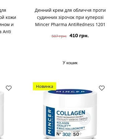
для
Денний крем для обличчя проти
ой кожи
судинних зірочок при куперозі
ином и
Mincer Pharma AntiRedness 1201
 Anti
410 грн.
587 грн.
У кошик
Новинка