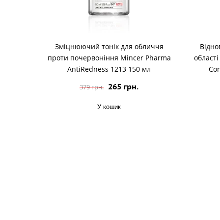
Зміцнюючий тонік для обличчя
Відно
проти почервоніння Mincer Pharma
області
AntiRedness 1213 150 мл
Con
265 грн.
379 грн.
У кошик