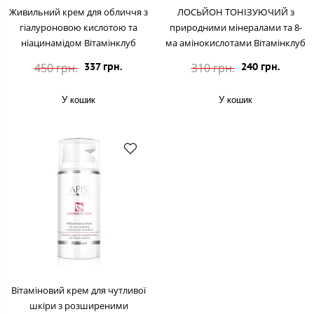
Живильний крем для обличчя з
ЛОСЬЙОН ТОНІЗУЮЧИЙ з
гіалуроновою кислотою та
природними мінералами та 8-
ніацинамідом Вітамінклуб
ма амінокислотами Вітамінклуб
450 грн.
310 грн.
337 грн.
240 грн.
У кошик
У кошик
Вітаміновий крем для чутливої
шкіри з розширеними