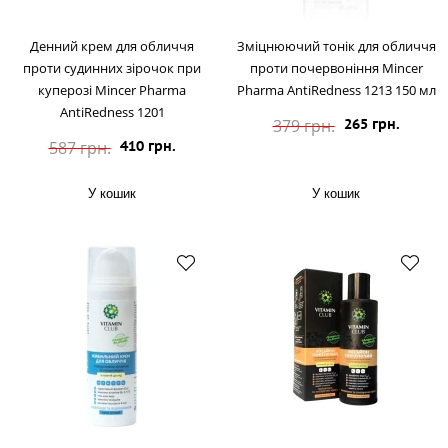
Денний крем для обличчя
Зміцнюючий тонік для обличчя
проти судинних зірочок при
проти почервоніння Mincer
куперозі Mincer Pharma
Pharma AntiRedness 1213 150 мл
AntiRedness 1201
379 грн.
265 грн.
587 грн.
410 грн.
У кошик
У кошик