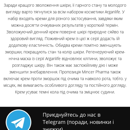
Заради кращого зволоження шкіри, її гарного стану та молодого
вигляду варто тягнутися за всім набором косметики Arganlife. У
набір входять креми для різного застосування, завдяки яким
можна досягти очікуваних результатів у короткий термін.
Зволожуючий денний крем поверне шкірі природне сяйво та
здоровий вигляд. Поживний крем із цієї ж серії додасть їй
додаткову еластичність. Обидва креми помітно зменшують
зморшки, покращують стан та колір шкіри. Регенеруючий крем-
нічна маска із серії Arganlife відновлює клітини, зволожує та
розгладжує шкіру. Він також має заспокійливу дію і може
зменшити знебарвлення. Пропозиція Mincer Pharma також
включає крем проти зморшок під очима та навколо рота, тобто. у
місцях, які вимагають особливого догляду та постійного догляду.
Крем усуває темні кола під очима та зміцнює судини.
Приєднуйтесь до нас в
Telegram (поради, новинки і
знижки)