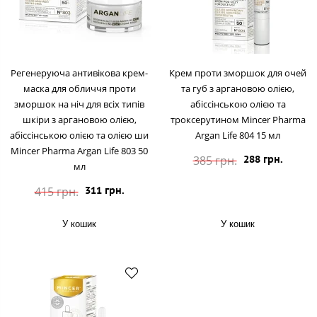
Регенеруюча антивікова крем-
Крем проти зморшок для очей
маска для обличчя проти
та губ з аргановою олією,
зморшок на ніч для всіх типів
абіссінською олією та
шкіри з аргановою олією,
троксерутином Mincer Pharma
абіссінською олією та олією ши
Argan Life 804 15 мл
Mincer Pharma Argan Life 803 50
385 грн.
288 грн.
мл
415 грн.
311 грн.
У кошик
У кошик