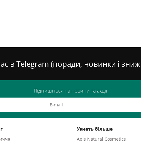
ас в Telegram (поради, новинки і зниж
Підпишіться на новини та акції
г
Узнать більше
личчя
Apis Natural Cosmetics