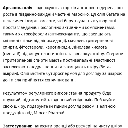
Арганова олія
– одержують з горіхів арганового дерева, що
росте в південно-західній частині Марокко. Ця олія багата на
ненасичені жирні кислоти, які беруть участь в утворенні
простагландинів, і біологічно активними компонентами,
такими як токофероли (антиоксиданти, що захищають
клітинні стінки від ліпоксидації), сквален, тритерпенові
спирти, фітостероли, каротиноїди. Лінолева кислота
(омега-6) підвищує еластичність та зволожує шкіру. Стерини
і тритерпенові спирти мають протизапальні властивості,
заспокоюють подразнення та захищають шкіру (бета-
амірин). Олія містить бутироспермол для догляду за шкірою
до і після прийняття сонячних ванн.
Результатом регулярного використання продукту буде
пружний, підтягнутий та здоровий епідерміс. Побалуйте
свою шкіру, подаруйте їй гідний догляд разом із елітною
продукцією від Mincer Pharma!
Застосування:
наносити вранці або ввечері на чисту шкіру