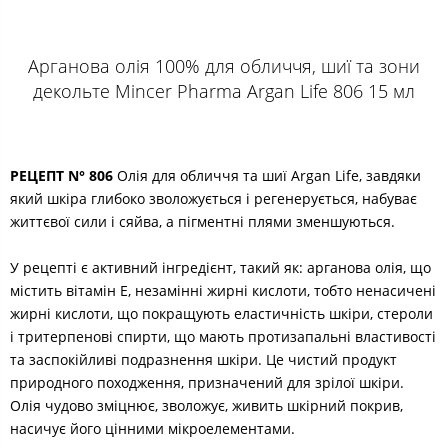
Арганова олія 100% для обличчя, шиї та зони
декольте Mincer Pharma Argan Life 806 15 мл
РЕЦЕПТ N° 806
Олія для обличчя та шиї Argan Life, завдяки
який шкіра глибоко зволожується і регенерується, набуває
життєвої сили і сяйва, а пігментні плями зменшуються.
У рецепті є активний інгредієнт, такий як: арганова олія, що
містить вітамін Е, незамінні жирні кислоти, тобто ненасичені
жирні кислоти, що покращують еластичність шкіри, стероли
і тритерпенові спирти, що мають протизапальні властивості
та заспокійливі подразнення шкіри. Це чистий продукт
природного походження, призначений для зрілої шкіри.
Олія чудово зміцнює, зволожує, живить шкірний покрив,
насичує його цінними мікроелементами.